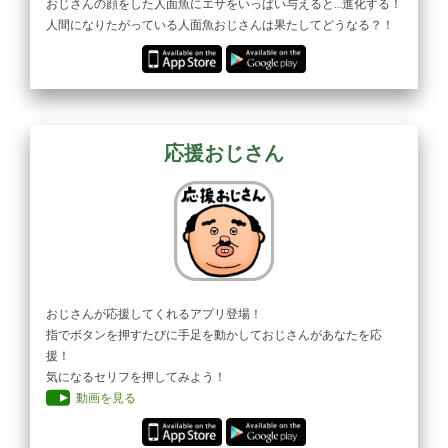
おじさんの顔をした人面魚にエサをいっぱい与えると…進化する！
人間になりたがっている人面魚おじさんは果たしてどうなる？！
応援おじさん
おじさんが応援してくれるアプリ登場！
指でボタンを押すたびに手足を動かしておじさんがあなたを応
援！
気になるセリフを押してみよう！
動画を見る