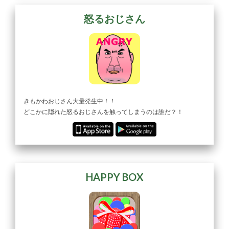
怒るおじさん
きもかわおじさん大量発生中！！
どこかに隠れた怒るおじさんを触ってしまうのは誰だ？！
HAPPY BOX