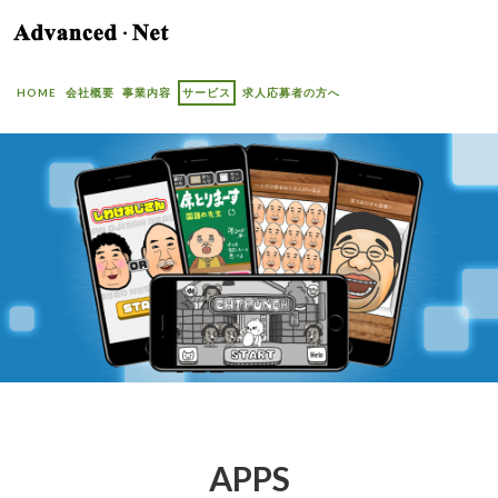
HOME
会社概要
事業内容
サービス
求人応募者の方へ
APPS