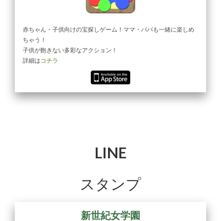
赤ちゃん・子供向けの宝探しゲーム！ママ・パパも一緒に楽しめ
ちゃう！
子供が飽きない多彩なアクション！
詳細は
コチラ
LINE
スタンプ
新世紀女学園