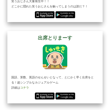
笑うおじさん大量発生中！！
どこかに隠れた笑うおじさんを触ってしまうのは誰だ？！
出席とりまーす
国語、算数、英語のせんせいとなって、とにかく早く出席をと
る！超シンプルなカジュアルゲーム
詳細は
コチラ