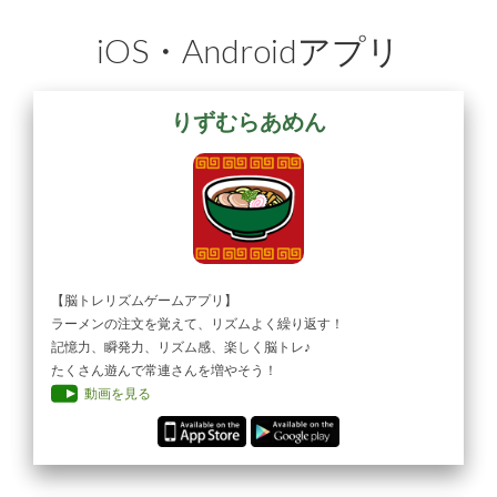
iOS・Androidアプリ
りずむらあめん
【脳トレリズムゲームアプリ】
ラーメンの注文を覚えて、リズムよく繰り返す！
記憶力、瞬発力、リズム感、楽しく脳トレ♪
たくさん遊んで常連さんを増やそう！
動画を見る