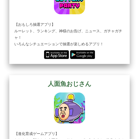
【おもしろ抽選アプリ】
ルーレット、ランキング、神様のお告げ、ニュース、ガチャガチ
ャ！
いろんなシチュエーションで抽選が楽しめるアプリ！
人面魚おじさん
【進化育成ゲームアプリ】