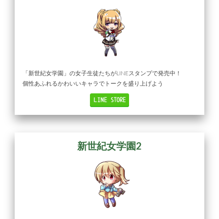
「新世紀女学園」の女子生徒たちがLINEスタンプで発売中！
個性あふれるかわいいキャラでトークを盛り上げよう
新世紀女学園2